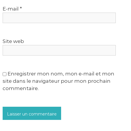
E-mail
*
’
a
r
Site web
t
i
Enregistrer mon nom, mon e-mail et mon
c
site dans le navigateur pour mon prochain
l
commentaire.
e