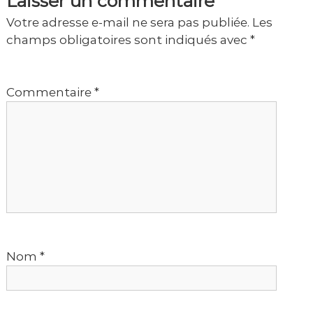
Laisser un commentaire
i
Votre adresse e-mail ne sera pas publiée.
Les
champs obligatoires sont indiqués avec
*
g
a
Commentaire
*
t
i
o
n
d
Nom
*
e
l