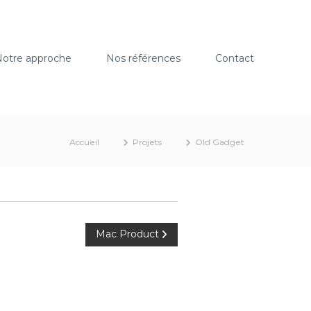
otre approche
Nos références
Contact
Accueil
Projets
Old Gadget
Mac Product