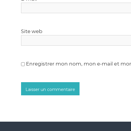
’
a
Site web
r
t
i
Enregistrer mon nom, mon e-mail et mon
c
l
e