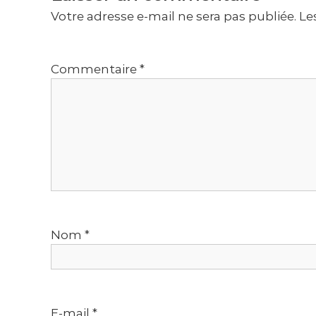
i
Votre adresse e-mail ne sera pas publiée.
Le
g
Commentaire
*
a
t
i
o
n
Nom
*
d
e
l
E-mail
*