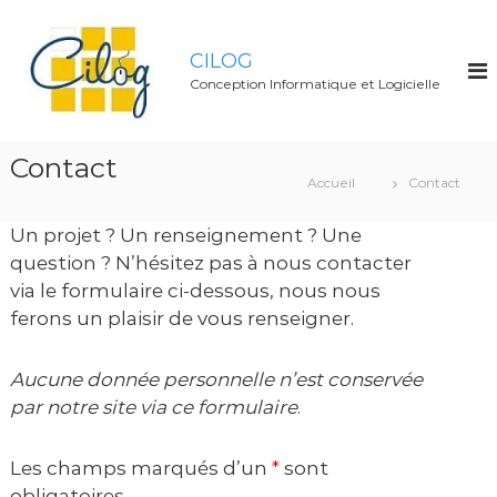
A
l
CILOG
l
Conception Informatique et Logicielle
e
r
a
Contact
u
Accueil
Contact
c
o
Un projet ? Un renseignement ? Une
n
question ? N’hésitez pas à nous contacter
t
via le formulaire ci-dessous, nous nous
e
ferons un plaisir de vous renseigner.
n
u
Aucune donnée personnelle n’est conservée
par notre site via ce formulaire
.
Les champs marqués d’un
*
sont
obligatoires