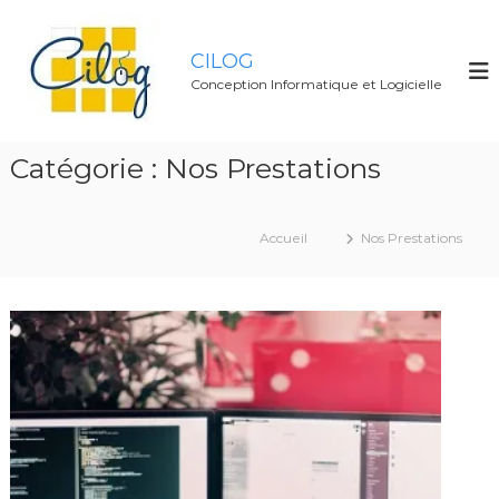
A
l
CILOG
l
Conception Informatique et Logicielle
e
r
a
Catégorie :
Nos Prestations
u
c
o
Accueil
Nos Prestations
n
t
e
n
u