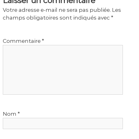
Laisser un commentaire
i
Votre adresse e-mail ne sera pas publiée.
Les
champs obligatoires sont indiqués avec
*
g
a
Commentaire
*
t
i
o
n
d
Nom
*
e
l