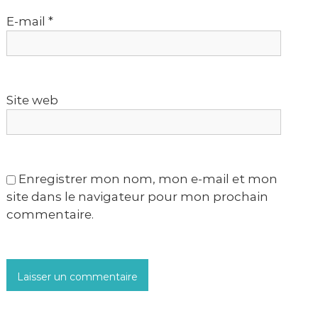
E-mail
*
’
a
r
Site web
t
i
Enregistrer mon nom, mon e-mail et mon
c
site dans le navigateur pour mon prochain
l
commentaire.
e